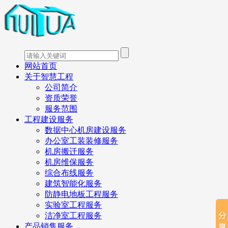
网站首页
关于智慧工程
公司简介
资质荣誉
服务范围
工程建设服务
数据中心机房建设服务
办公室工装装修服务
机房搬迁服务
机房维保服务
综合布线服务
建筑智能化服务
防静电地板工程服务
实验室工程服务
洁净室工程服务
产品销售服务