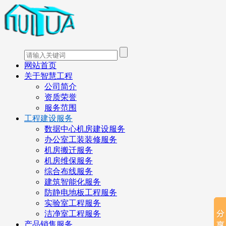
网站首页
关于智慧工程
公司简介
资质荣誉
服务范围
工程建设服务
数据中心机房建设服务
办公室工装装修服务
机房搬迁服务
机房维保服务
综合布线服务
建筑智能化服务
防静电地板工程服务
实验室工程服务
洁净室工程服务
产品销售服务