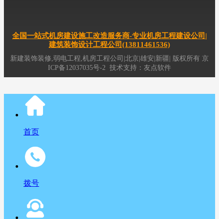
工程公司,新疆弱电机房工程公司,
新疆
综合布线公司,
新疆
公装装修公司
全国一站式机房建设施工改造服务商-专业机房工程建设公司|
建筑装饰设计工程公司(13811461536)
新建装饰装修,弱电工程,机房工程公司|北京|雄安|新疆|
版权所有
京
ICP备12037035号-2
技术支持：
友点软件
首页
拨号